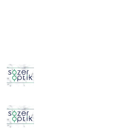
Email:
sozeroptik@gmail.com
Webmail:
info@sozeroptik.com
Adres:
Cumhuriyet Cad. Valilik Karşısı No:114/A
Merkez / Rize
Haberler & Blog
Is Bing Really Rendering NodeJs?
The New AdWords Experience